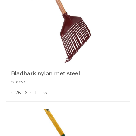
Bladhark nylon met steel
02.00.7273
€
26,06
incl. btw