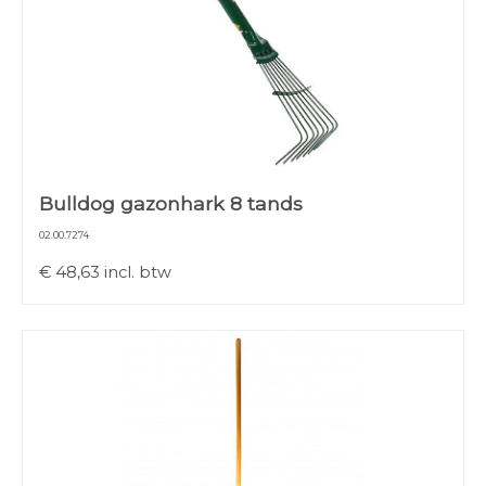
Bulldog gazonhark 8 tands
02.00.7274
€
48,63
incl. btw