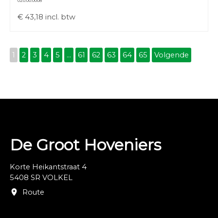
020.00.0008
€
43,18
incl. btw
1
2
3
4
5
...
61
62
63
64
65
Volgende
De Groot Hoveniers
Korte Heikantstraat 4
5408 SR VOLKEL
Route