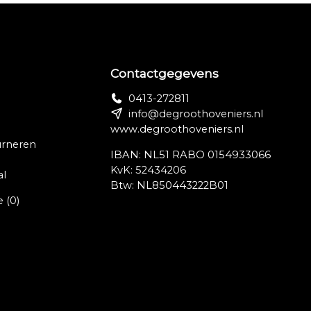
an
els
Contactgegevens
nt
0413-272811
info@degroothoveniers.nl
www.degroothoveniers.nl
urneren
IBAN: NL51 RABO 0154933066
|
KvK: 52434206
al
r".
Btw: NL850443222B01
e
(0)
en
or