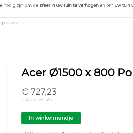
die nodig zijn om de
sfeer in uw tuin te verhogen
en om
uw tuin 
Acer Ø1500 x 800 Po
€
727,23
incl. btw per stk
In winkelmandje