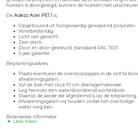
hoeken is doorgelegd, kunnen de hoeken niet uitscheure
De
Adezz
Acer
PE1.1
is;
Opgebouwd uit hoogwaardig gewapend polyester.
Vorstbestendig.
Licht van gewicht.
Zeer sterk.
Door en door gekleurd, standaard RAL 7021.
5 jaar garantie.
Beplantingsadvies:
Plaats eventueel de overlooppijpjes in de zelf te bor
afwateringsgaten.
Vul de bak met circa 10 cm drainagemateriaal.
Leg hierover een waterdoorlatend worteldoek.
Daarop de aarde die afgestemd is op de beplanting.
Afwateringsgaten vrij houden zodat het overtollige
water weg kan.
Belangrijke informatie:
Lees meer
De plantenbak dient direct na levering uitgepakt te
worden zodat het eventuele vocht tussen de