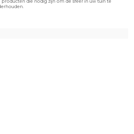
 producten die nodig zijn om de sfeer in uw tuin te
nderhouden.