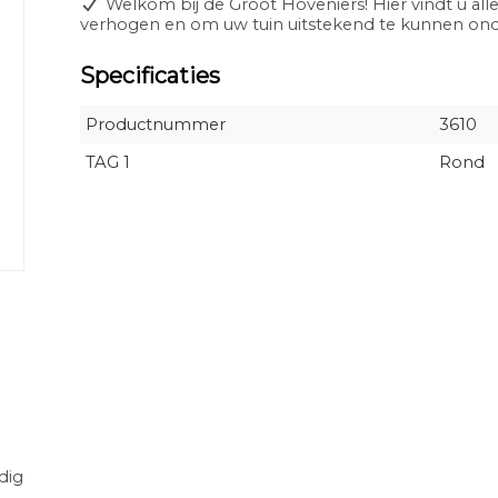
Welkom bij de Groot Hoveniers! Hier vindt u alle
verhogen en om uw tuin uitstekend te kunnen o
Specificaties
Productnummer
3610
TAG 1
Rond
dig