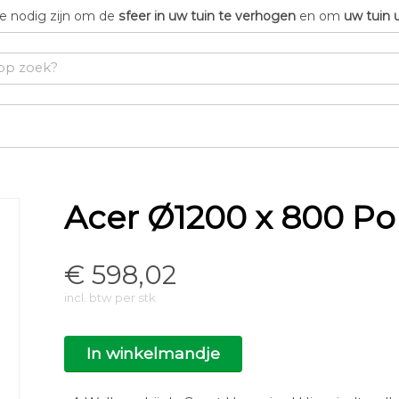
die nodig zijn om de
sfeer in uw tuin te verhogen
en om
uw tuin 
Acer Ø1200 x 800 Po
€
598,02
incl. btw per stk
In winkelmandje