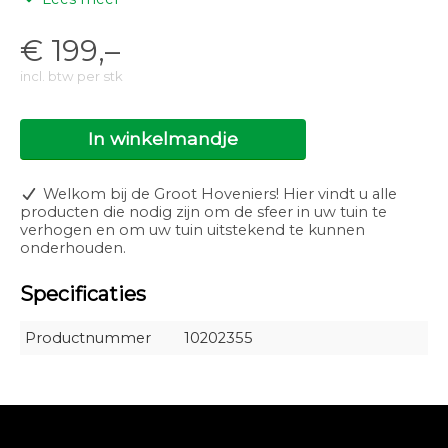
Licht type: Diffuus
Lichthoek: 63°
€
199,–
Lichtbereik: 3,50m
Lichtkleur: Warm white
incl. btw per stk
Lichtrichting: Verstelbaar
Kleurtemperatuur: 3000K
CRI: 91
In winkelmandje
Net luminous flux: 173lm
Luminous efficacy: 58lm/W
Dimbaar: Nee
IP klasse: IP-55
Welkom bij de Groot Hoveniers! Hier vindt u alle
Energielabel: A+
producten die nodig zijn om de sfeer in uw tuin te
verhogen en om uw tuin uitstekend te kunnen
onderhouden.
Specificaties
Productnummer
10202355