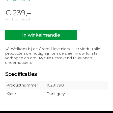
Technische specificaties:
€
239,–
Spanning: 12V
Vermogen: 3W
incl. btw per stk
Installatiewaarde: 5,30VA
Lichtbron: LED
Branduren: 25000
Licht type: Direct
In winkelmandje
Lichthoek: 90°
Lichtbereik: 3,50m
Lichtkleur: Warm white
Welkom bij de Groot Hoveniers! Hier vindt u alle
Lichtrichting: Naar beneden
producten die nodig zijn om de sfeer in uw tuin te
Kleurtemperatuur: 3000K
verhogen en om uw tuin uitstekend te kunnen
CRI: 94
onderhouden.
Net luminous flux: 85lm
Luminous efficacy: 28lm/W
Specificaties
Dimbaar: Nee
IP klasse: IP-55
Energielabel: A
Productnummer
10201790
Kleur
Dark grey