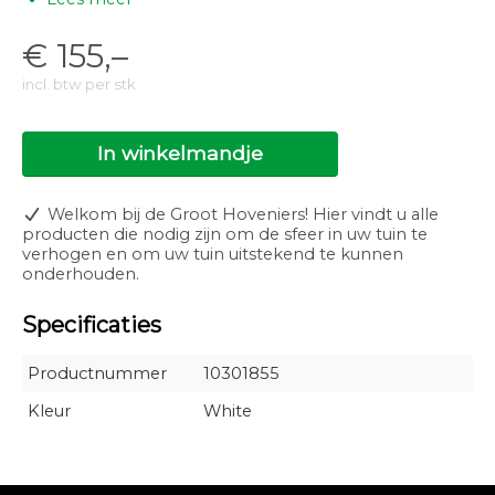
Vermogen: 3W
Installatiewaarde: 5,30VA
Lichtbron: LED
€
155,–
Branduren: 25000
Licht type: Direct
incl. btw per stk
Lichthoek: 63°
Lichtbereik: 3,50m
Lichtkleur: Warm white
In winkelmandje
Lichtrichting: Naar beneden
Kleurtemperatuur: 3000K
CRI: 91
Welkom bij de Groot Hoveniers! Hier vindt u alle
Net luminous flux: 173lm
producten die nodig zijn om de sfeer in uw tuin te
Luminous efficacy: 58lm/W
verhogen en om uw tuin uitstekend te kunnen
Dimbaar: Nee
onderhouden.
IP klasse: IP-55
Energielabel: A+
Specificaties
Productnummer
10301855
Kleur
White