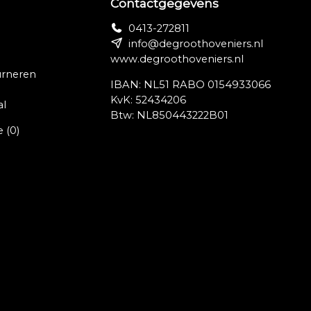
Contactgegevens
0413-272811
info@degroothoveniers.nl
www.degroothoveniers.nl
urneren
IBAN: NL51 RABO 0154933066
KvK: 52434206
al
Btw: NL850443222B01
e
(0)