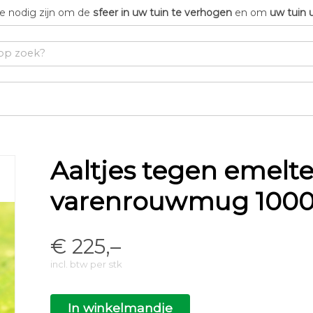
die nodig zijn om de
sfeer in uw tuin te verhogen
en om
uw tuin 
Aaltjes tegen emelte
varenrouwmug 100
€
225,–
incl. btw per stk
In winkelmandje