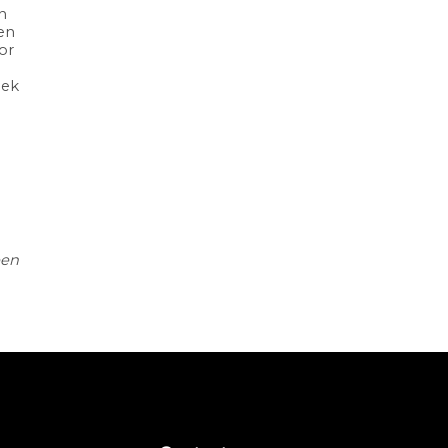
n
en
or
oek
een