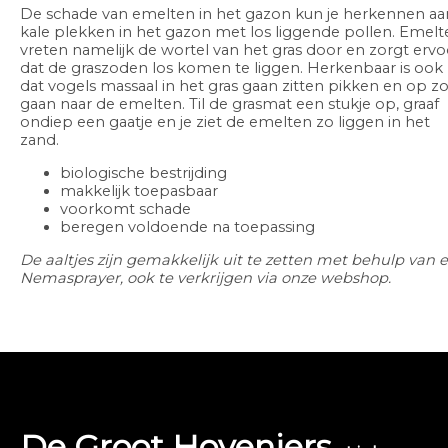
De schade van emelten in het gazon kun je herkennen aa
kale plekken in het gazon met los liggende pollen. Emelt
vreten namelijk de wortel van het gras door en zorgt ervo
dat de graszoden los komen te liggen. Herkenbaar is ook
dat vogels massaal in het gras gaan zitten pikken en op z
gaan naar de emelten. Til de grasmat een stukje op, graaf
ondiep een gaatje en je ziet de emelten zo liggen in het
zand.
biologische bestrijding
makkelijk toepasbaar
voorkomt schade
beregen voldoende na toepassing
De aaltjes zijn gemakkelijk uit te zetten met behulp van 
Nemasprayer, ook te verkrijgen via onze webshop.
De Groot Hoveniers