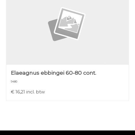
Elaeagnus ebbingei 60-80 cont.
9480
€
16,21
incl. btw