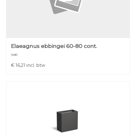
Elaeagnus ebbingei 60-80 cont.
9480
€
16,21
incl. btw