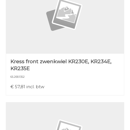
Kress front zwenkwiel KR230E, KR234E,
KR235E
65.200.1352
€
57,81
incl. btw