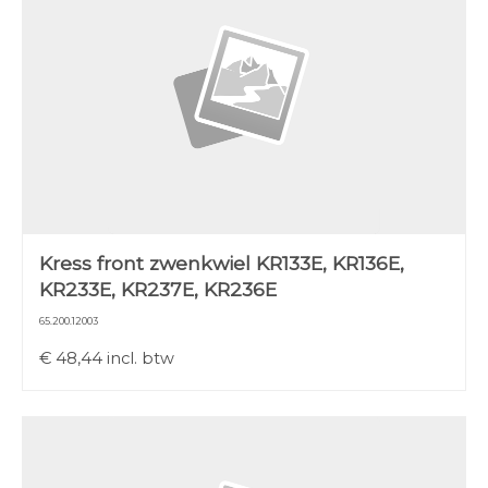
Kress front zwenkwiel KR133E, KR136E,
KR233E, KR237E, KR236E
65.200.12003
€
48,44
incl. btw