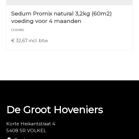
Sedum Promix natural 3,2kg (60m2)
voeding voor 4 maanden
C5.10.0182
€
32,67
incl. btw
De Groot Hoveniers
Korte Heikantstraat 4
5408 SR VOLKEL