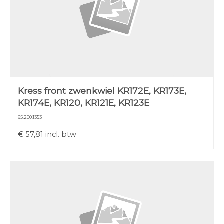
Kress front zwenkwiel KR172E, KR173E,
KR174E, KR120, KR121E, KR123E
65.200.1353
€
57,81
incl. btw