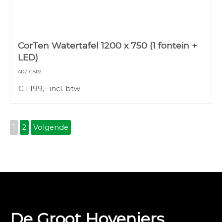
CorTen Watertafel 1200 x 750 (1 fontein +
LED)
ADZ-CBR2
€
1.199,–
incl. btw
1
2
Volgende
De Groot Hoveniers