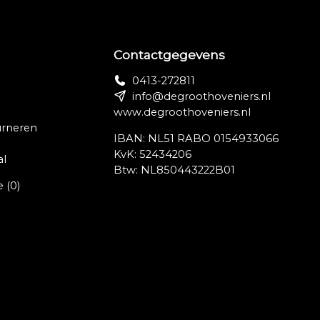
Contactgegevens
0413-272811
info@degroothoveniers.nl
www.degroothoveniers.nl
urneren
IBAN: NL51 RABO 0154933066
KvK: 52434206
al
Btw: NL850443222B01
e
(0)