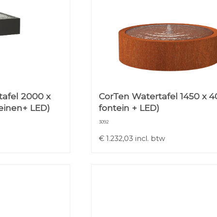
afel 2000 x
CorTen Watertafel 1450 x 40
teinen+ LED)
fontein + LED)
3092
€
1.232,03
incl. btw