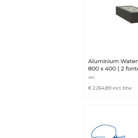
Aluminium Watert
800 x 400 ( 2 fon
2663
€
2.264,89
incl. btw