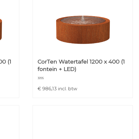
0 (1
CorTen Watertafel 1200 x 400 (1
fontein + LED)
3095
€
986,13
incl. btw