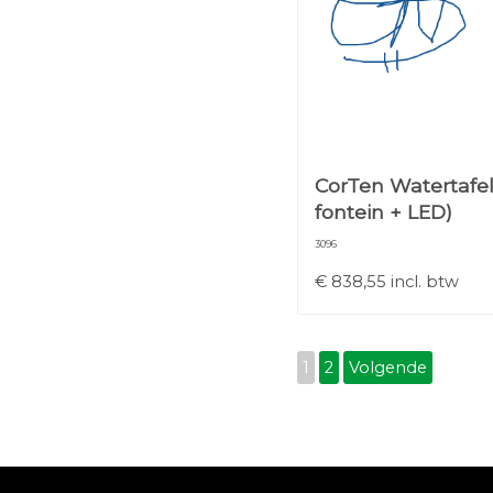
CorTen Watertafel
fontein + LED)
3096
€
838,55
incl. btw
1
2
Volgende