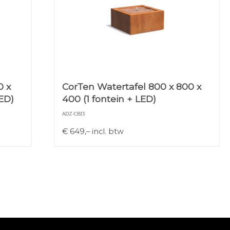
0 x
CorTen Watertafel 800 x 800 x
ED)
400 (1 fontein + LED)
ADZ-CB13
€
649,–
incl. btw