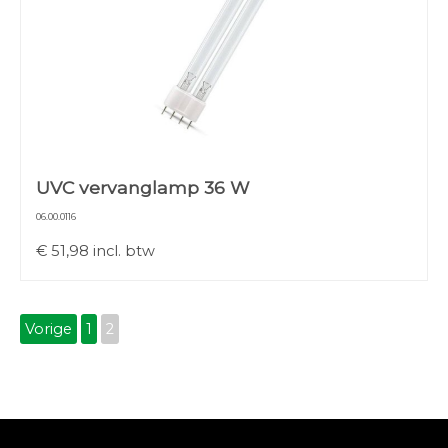
UVC vervanglamp 36 W
06.00.0116
€
51,98
incl. btw
Vorige
1
2