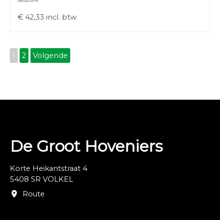
06.00.0114
€
42,33
incl. btw
1
2
Volgende
De Groot Hoveniers
Korte Heikantstraat 4
5408 SR VOLKEL
Route