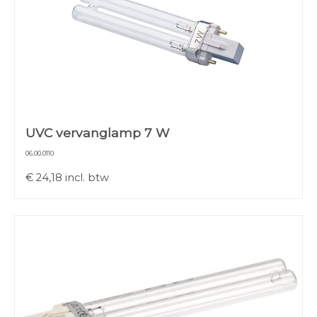
UVC vervanglamp 7 W
06.00.0110
€
24,18
incl. btw