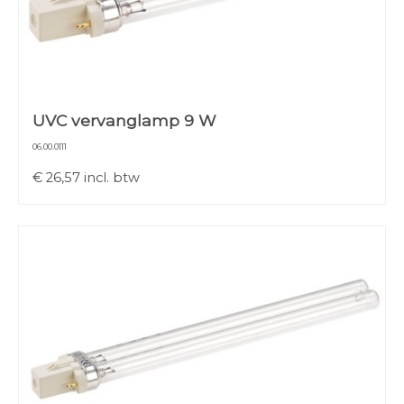
UVC vervanglamp 9 W
06.00.0111
€
26,57
incl. btw