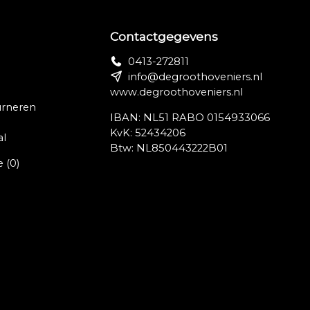
Contactgegevens
0413-272811
info@degroothoveniers.nl
www.degroothoveniers.nl
urneren
IBAN: NL51 RABO 0154933066
KvK: 52434206
al
Btw: NL850443222B01
e
(0)