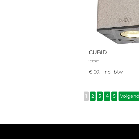
CUBID
10301001
€
60,–
incl. btw
1
2
3
4
5
Volgen