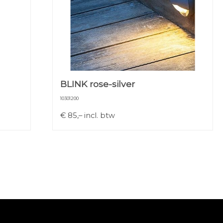
BLINK rose-silver
10301200
€
85,–
incl. btw