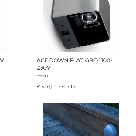
0V
ACE DOWN FLAT GREY 100-
230V
1030.7816
€
340,53
incl. btw