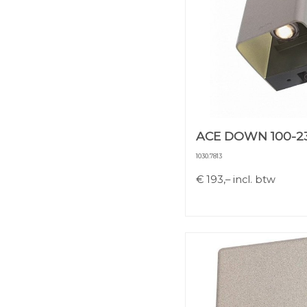
ACE DOWN 100-2
1030.7813
€
193,–
incl. btw