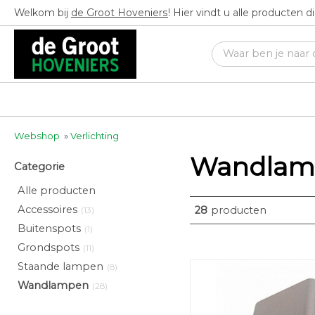
Welkom bij
de Groot Hoveniers
! Hier vindt u alle producten 
Webshop
»
Verlichting
Wandlam
Categorie
Alle producten
Accessoires
28
producten
(13)
Buitenspots
(1)
Grondspots
(11)
Staande lampen
(8)
Wandlampen
(28)