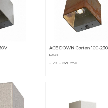
30V
ACE DOWN Corten 100-23
1030.7815
€
201,–
incl. btw