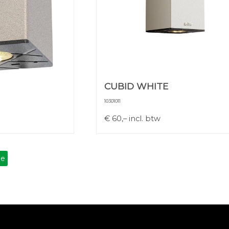
CUBID WHITE
10301011
€
60,–
incl. btw
de