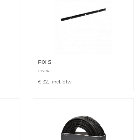
FIX 5
10250260
€
32,–
incl. btw