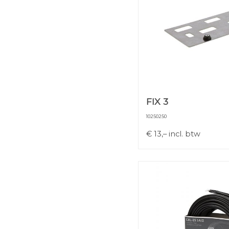
FIX 3
10250250
€
13,–
incl. btw