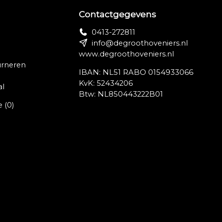
Contactgegevens
0413-272811
info@degroothoveniers.nl
www.degroothoveniers.nl
urneren
IBAN: NL51 RABO 0154933066
KvK: 52434206
al
Btw: NL850443222B01
e
(0)