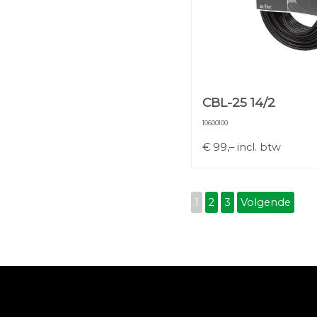
CBL-25 14/2
10600100
€
99,–
incl. btw
1
2
3
Volgende