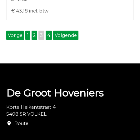
020.007246
€
43,18
incl. btw
Vorige
1
2
3
4
Volgende
De Groot Hoveniers
Korte Heikantstraat 4
5408 SR VOLKEL
Route