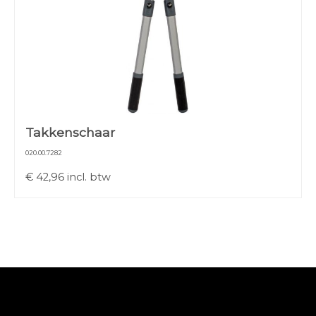
Takkenschaar
020.00.7282
€
42,96
incl. btw