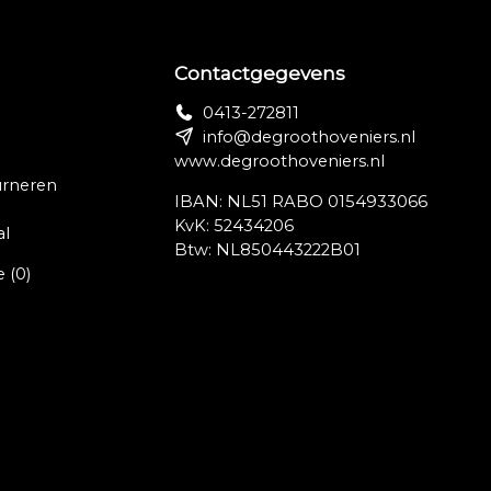
Contactgegevens
0413-272811
info@degroothoveniers.nl
www.degroothoveniers.nl
urneren
IBAN: NL51 RABO 0154933066
KvK: 52434206
al
Btw: NL850443222B01
e
(0)