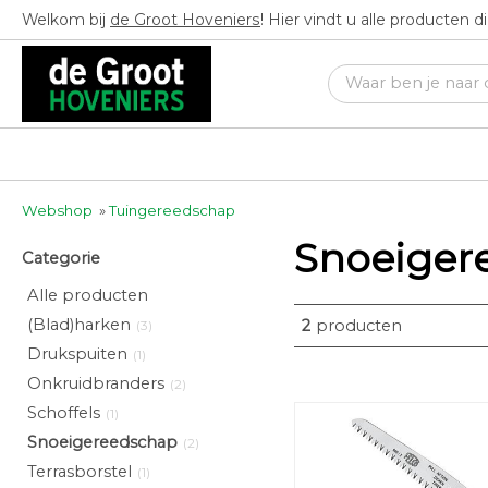
Welkom bij
de Groot Hoveniers
! Hier vindt u alle producten 
Webshop
»
Tuingereedschap
Snoeiger
Categorie
Alle producten
(Blad)harken
2
producten
(3)
Drukspuiten
(1)
Onkruidbranders
(2)
Schoffels
(1)
Snoeigereedschap
(2)
Terrasborstel
(1)