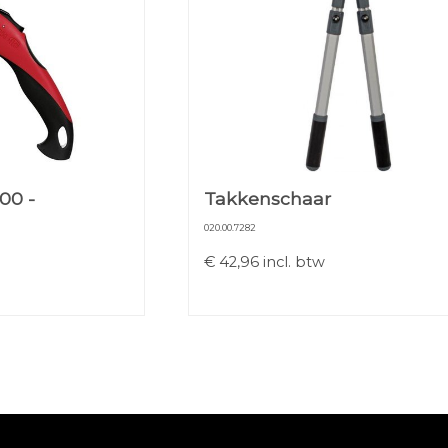
00 -
Takkenschaar
020.00.7282
€
42,96
incl. btw