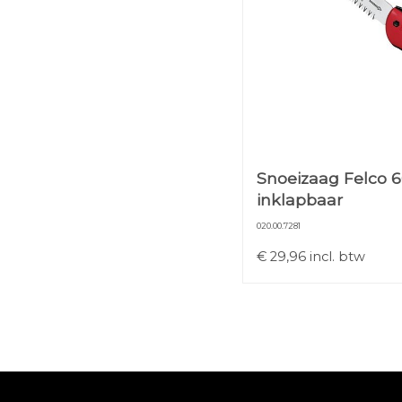
Snoeizaag Felco 6
inklapbaar
020.00.7281
€
29,96
incl. btw