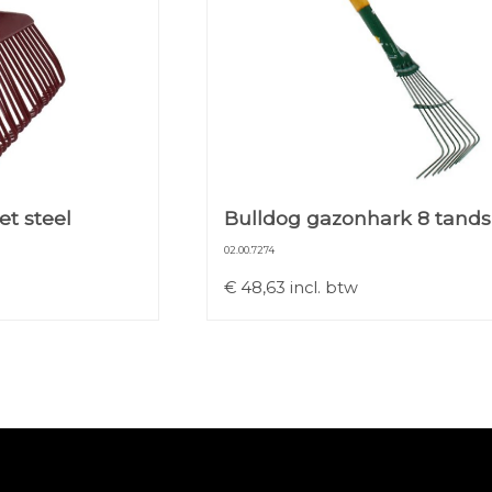
t steel
Bulldog gazonhark 8 tands
02.00.7274
€
48,63
incl. btw