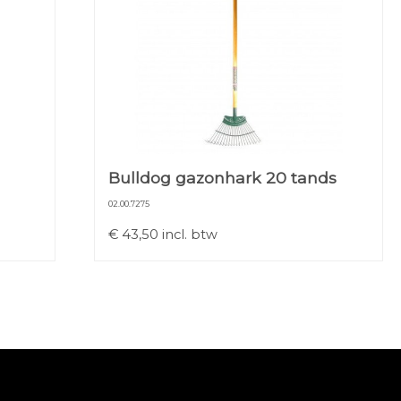
Bulldog gazonhark 20 tands
02.00.7275
€
43,50
incl. btw