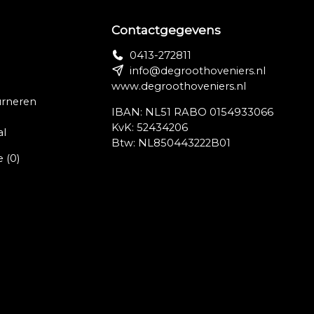
Contactgegevens
0413-272811
info@degroothoveniers.nl
www.degroothoveniers.nl
urneren
IBAN: NL51 RABO 0154933066
KvK: 52434206
al
Btw: NL850443222B01
e
(0)