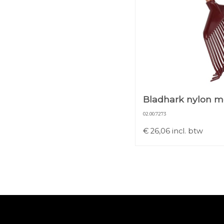
Bladhark nylon me
02.00.7273
€
26,06
incl. btw