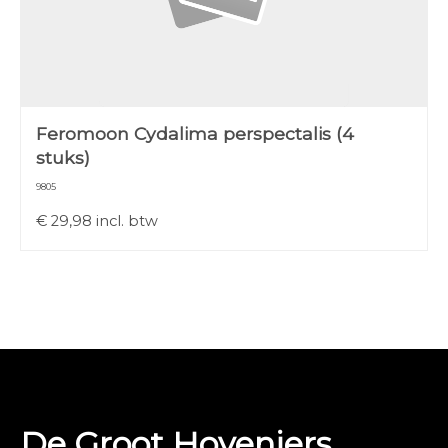
Feromoon Cydalima perspectalis (4
stuks)
9805
€
29,98
incl. btw
De Groot Hoveniers