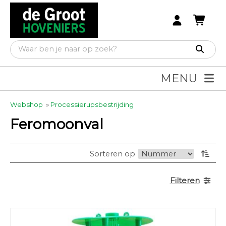
MENU
Webshop
»
Processierupsbestrijding
Feromoonval
Sorteren op
Filteren