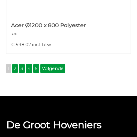
Acer Ø1200 x 800 Polyester
3609
€
598,02
incl. btw
1
2
3
4
5
Volgende
De Groot Hoveniers