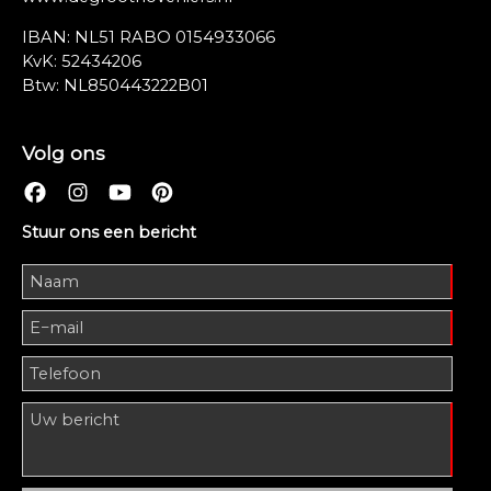
IBAN: NL51 RABO 0154933066
KvK: 52434206
Btw: NL850443222B01
Volg ons
Stuur ons een bericht