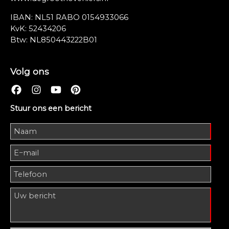
IBAN: NL51 RABO 0154933066
KvK: 52434206
Btw: NL850443222B01
Volg ons
Stuur ons een bericht