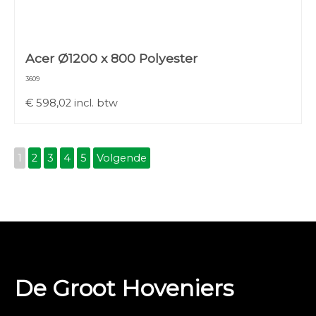
Acer Ø1200 x 800 Polyester
3609
€
598,02
incl. btw
1
2
3
4
5
Volgende
De Groot Hoveniers