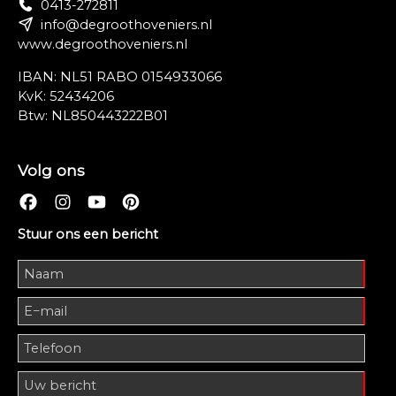
0413-272811
info@degroothoveniers.nl
www.degroothoveniers.nl
IBAN: NL51 RABO 0154933066
KvK: 52434206
Btw: NL850443222B01
Volg ons
Stuur ons een bericht