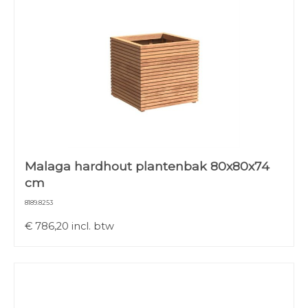
Malaga hardhout plantenbak 80x80x74
cm
8189.8253
€
786,20
incl. btw