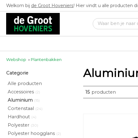
Welkom bij
de Groot Hoveniers
! Hier vindt u alle producten 
Webshop
»
Plantenbakken
Alumini
Categorie
Alle producten
Accessoires
15
producten
(2)
Aluminium
(15)
Cortenstaal
(24)
Hardhout
(4)
Polyester
(30)
Polyester hoogglans
(2)