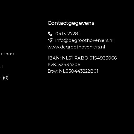
Contactgegevens
0413-272811
info@degroothoveniers.nl
www.degroothoveniers.nl
urneren
IBAN: NL51 RABO 0154933066
KvK: 52434206
al
Btw: NL850443222B01
e
(0)