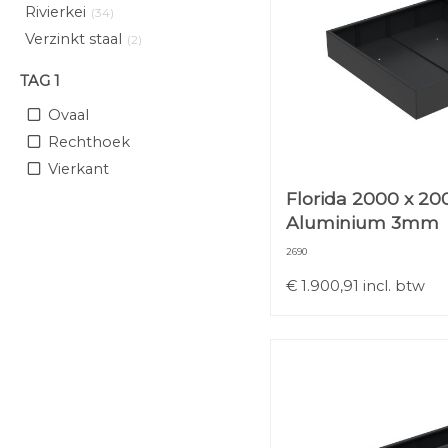
Rivierkei
(34)
Verzinkt staal
(2)
TAG 1
Ovaal
Rechthoek
Vierkant
Florida 2000 x 20
Aluminium 3mm
2690
€
1.900,91
incl. btw