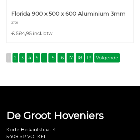
Florida 900 x 500 x 600 Aluminium 3mm
2700
€
584,95
incl. btw
1
2
3
4
5
...
15
16
17
18
19
Volgende
De Groot Hoveniers
Korte Heikantstraat 4
5408 SR VOLKEL