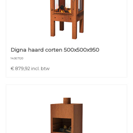
Digna haard corten 500x500x950
14.00.7120
€
879,92
incl. btw