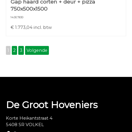
Gap haard corten + deur + pizza
750x500x1500
14.00.7830
€
1.773,04
incl. btw
1
2
3
Volgende
De Groot Hoveniers
Korte Heikantstraat 4
5408 SR VOLKEL