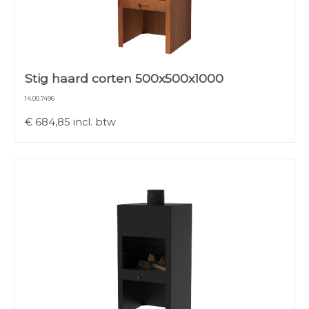
Stig haard corten 500x500x1000
14.00.7496
€
684,85
incl. btw