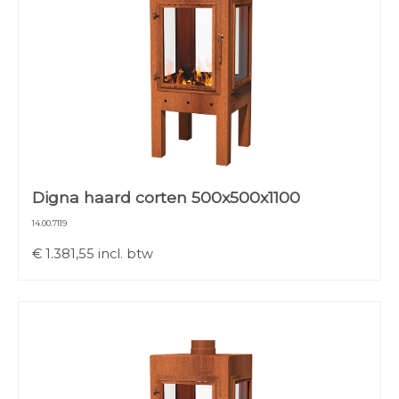
Digna haard corten 500x500x1100
14.00.7119
€
1.381,55
incl. btw