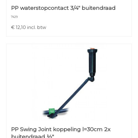
PP waterstopcontact 3/4" buitendraad
7429
€
12,10
incl. btw
PP Swing Joint koppeling l=30cm 2x
buitendraad ½"