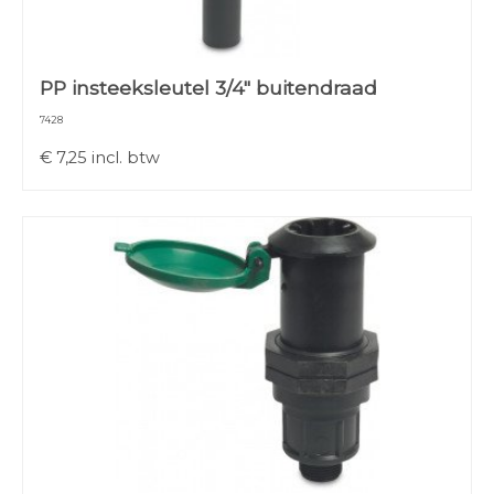
PP insteeksleutel 3/4" buitendraad
7428
€
7,25
incl. btw