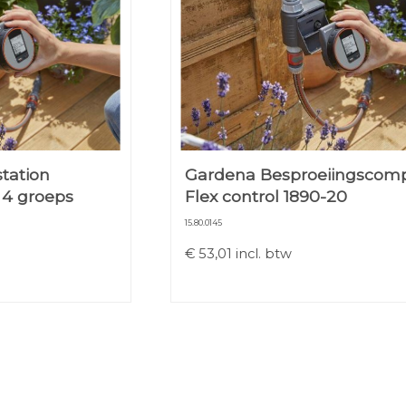
tation
Gardena Besproeiingscom
 4 groeps
Flex control 1890-20
15.80.0145
€
53,01
incl. btw