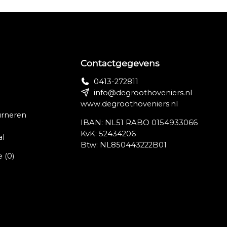
Contactgegevens
0413-272811
info@degroothoveniers.nl
www.degroothoveniers.nl
urneren
IBAN: NL51 RABO 0154933066
KvK: 52434206
al
Btw: NL850443222B01
e
(0)