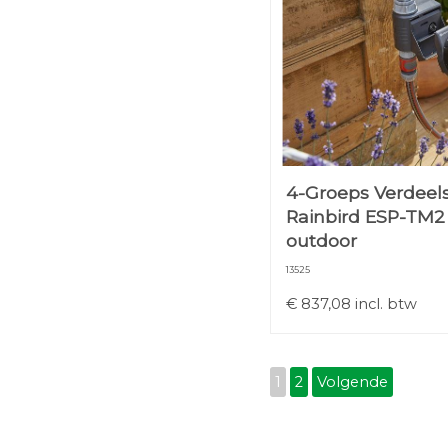
4-Groeps Verdeels
Rainbird ESP-TM2
outdoor
13525
€
837,08
incl. btw
1
2
Volgende