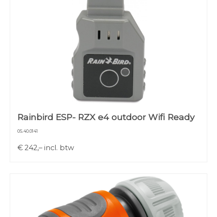
Rainbird ESP- RZX e4 outdoor Wifi Ready
05.40.0141
€
242,–
incl. btw