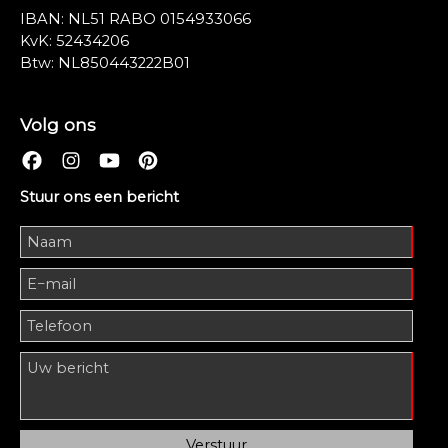
IBAN: NL51 RABO 0154933066
KvK: 52434206
Btw: NL850443222B01
Volg ons
Stuur ons een bericht