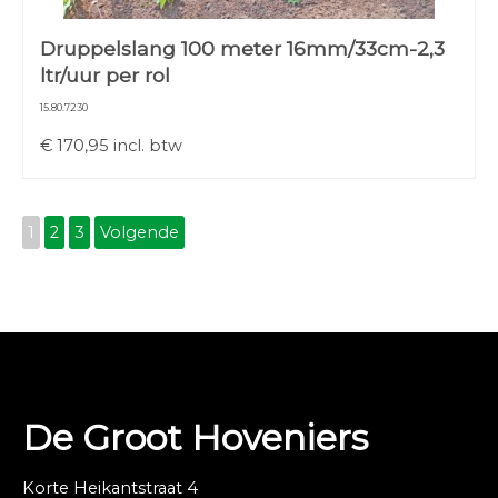
Druppelslang 100 meter 16mm/33cm-2,3
ltr/uur per rol
15.80.7230
€
170,95
incl. btw
1
2
3
Volgende
De Groot Hoveniers
Korte Heikantstraat 4