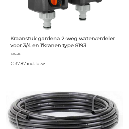
Kraanstuk gardena 2-weg waterverdeler
voor 3/4 en 1'kranen type 8193
15.80.0151
€
37,87
incl. btw