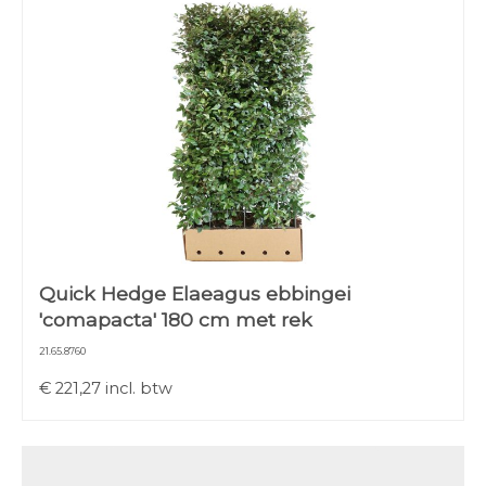
Quick Hedge Elaeagus ebbingei
'comapacta' 180 cm met rek
21.65.8760
€
221,27
incl. btw