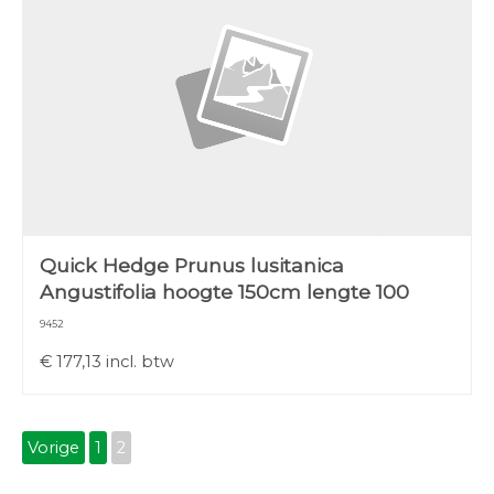
Quick Hedge Prunus lusitanica
Angustifolia hoogte 150cm lengte 100
9452
€
177,13
incl. btw
Vorige
1
2