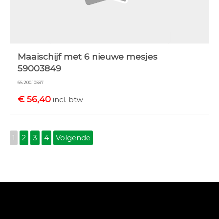
Maaischijf met 6 nieuwe mesjes
59003849
65.200.10597
€
56,40
incl. btw
1
2
3
4
Volgende