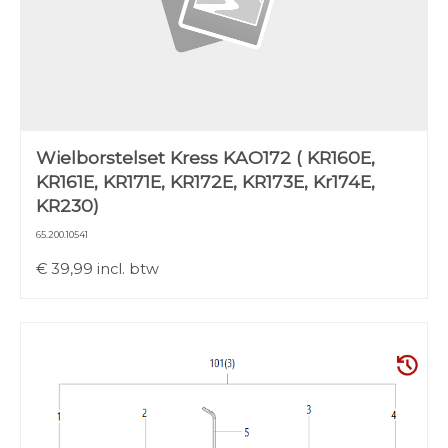
Wielborstelset Kress KAO172 ( KR160E,
KR161E, KR171E, KR172E, KR173E, Kr174E,
KR230)
65.200.10541
€
39,99
incl. btw