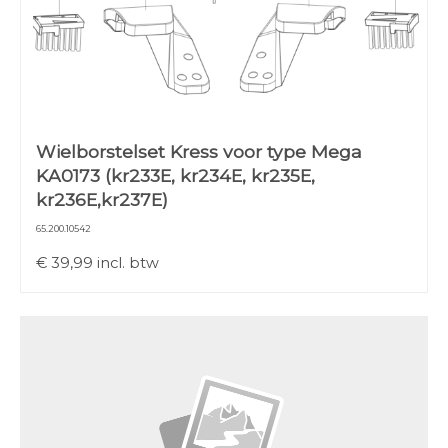
Wielborstelset Kress voor type Mega
KA0173 (kr233E, kr234E, kr235E,
kr236E,kr237E)
65.200.10542
€
39,99
incl. btw