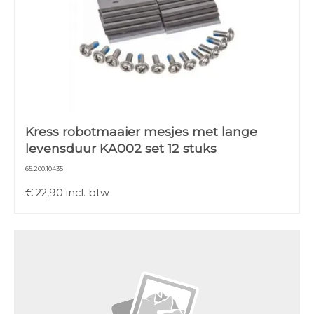
Kress robotmaaier mesjes met lange
levensduur KA002 set 12 stuks
65.200.10435
€
22,90
incl. btw