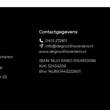
Contactgegevens
0413-272811
info@degroothoveniers.nl
www.degroothoveniers.nl
urneren
IBAN: NL51 RABO 0154933066
KvK: 52434206
al
Btw: NL850443222B01
e
(0)