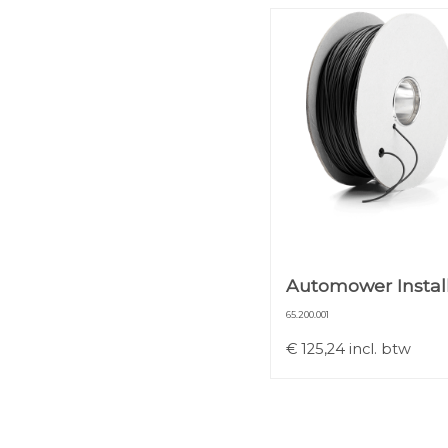
Automower Install
65.200.001
€
125,24
incl. btw